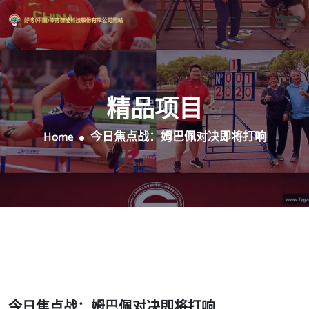
精品项目
Home
今日焦点战：姆巴佩对决即将打响
今日焦点战：姆巴佩对决即将打响