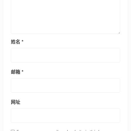
姓名
*
邮箱
*
网址