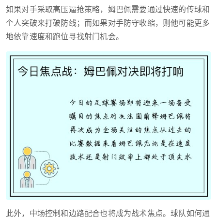
如果对手采取高压逼抢策略，姆巴佩需要通过快速的传球和
个人突破来打破防线；而如果对手防守收缩，则他可能更多
地依靠速度和跑位寻找射门机会。
此外，中场控制和边路配合也将成为战术焦点。球队如何通