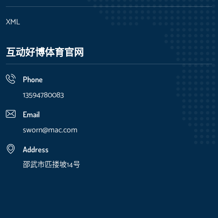
XML
互动好博体育官网
Phone
13594780083
Email
sworn@mac.com
Address
邵武市匹搂坡14号