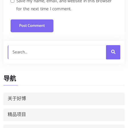
Save my name, email, and website in this browser
for the next time I comment.
导航
关于好博
精品项目