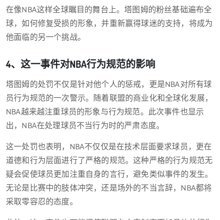
在像NBA这样全球瞩目的舞台上。塔图姆的粉丝基础遍布全
球，如何修复受损的形象，并重新赢得球迷的支持，将成为
他面临的另一个挑战。
4、这一事件对NBA行为规范的影响
塔图姆的处罚不仅是针对他个人的惩戒，更是NBA对所有球
员行为规范的一次警示。随着联盟的商业化和全球化发展，
NBA越来越注重球员的形象与行为规范。此次事件也显示
出，NBA在处理球员不当行为时的严肃态度。
这一处罚也表明，NBA不仅仅是在技术层面要求球员，更在
道德和行为层面进行了严格的规范。这种严格的行为规范无
疑会促使球员更加注重自身的言行，避免类似事件的发生。
无论是比赛中的肢体冲突，还是场外的不当言辞，NBA都将
采取零容忍的态度。