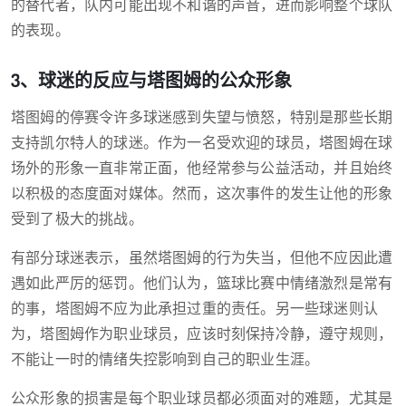
的替代者，队内可能出现不和谐的声音，进而影响整个球队
的表现。
3、球迷的反应与塔图姆的公众形象
塔图姆的停赛令许多球迷感到失望与愤怒，特别是那些长期
支持凯尔特人的球迷。作为一名受欢迎的球员，塔图姆在球
场外的形象一直非常正面，他经常参与公益活动，并且始终
以积极的态度面对媒体。然而，这次事件的发生让他的形象
受到了极大的挑战。
有部分球迷表示，虽然塔图姆的行为失当，但他不应因此遭
遇如此严厉的惩罚。他们认为，篮球比赛中情绪激烈是常有
的事，塔图姆不应为此承担过重的责任。另一些球迷则认
为，塔图姆作为职业球员，应该时刻保持冷静，遵守规则，
不能让一时的情绪失控影响到自己的职业生涯。
公众形象的损害是每个职业球员都必须面对的难题，尤其是