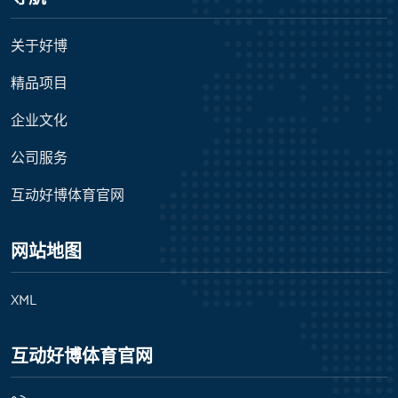
关于好博
精品项目
企业文化
公司服务
互动好博体育官网
网站地图
XML
互动好博体育官网