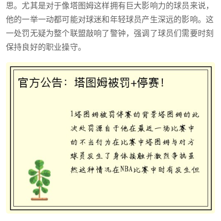
思。尤其是对于像塔图姆这样拥有巨大影响力的球员来说，
他的一举一动都可能对球迷和年轻球员产生深远的影响。这
一处罚无疑为整个联盟敲响了警钟，强调了球员们需要时刻
保持良好的职业操守。