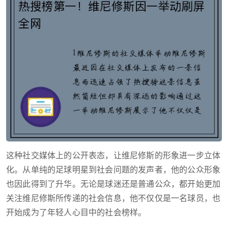
这种社交媒体上的公开表态，让维尼修斯的形象进一步立体
化。从单纯的足球明星到社会问题的发声者，他的公众形象
也因此得到了升华。无论是球迷还是普通公众，都开始更加
关注维尼修斯所传递的社会信息，他不仅仅是一名球员，也
开始成为了年轻人心目中的社会榜样。