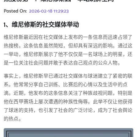
Posted On:
2026-02-18 11:29:23
1、维尼修斯的社交媒体举动
维尼修斯最近因在社交媒体上发布的一条信息而迅速占领了
热搜榜。这条信息虽然简短，但却具有深远的影响。通过这
一举动，维尼修斯展示了他不仅仅是一名球场上的明星，还
是一位关注社会问题并敢于表达自己观点的公众人物。
事实上，维尼修斯早已通过社交媒体与球迷建立了紧密的联
系。他常常分享自己训练、比赛后的心情以及生活中的点
滴。近期，他发布的这条信息关注了种族歧视问题，特别是
他在西甲赛场上屡次遭遇的种族性侮辱。此举不仅让他获得
了球迷的支持，也引发了社会的广泛讨论，成为了社会舆论
的热点。