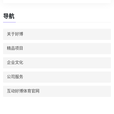
导航
关于好博
精品项目
企业文化
公司服务
互动好博体育官网