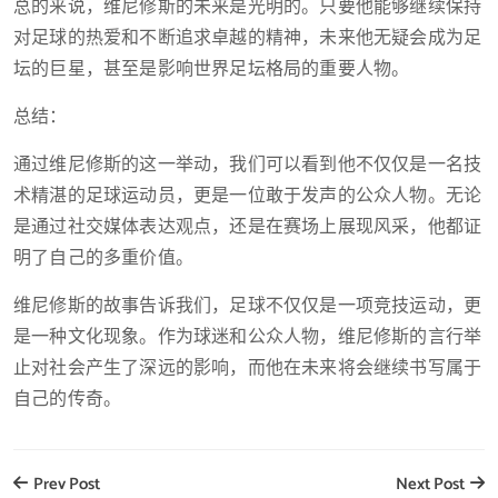
总的来说，维尼修斯的未来是光明的。只要他能够继续保持
对足球的热爱和不断追求卓越的精神，未来他无疑会成为足
坛的巨星，甚至是影响世界足坛格局的重要人物。
总结：
通过维尼修斯的这一举动，我们可以看到他不仅仅是一名技
术精湛的足球运动员，更是一位敢于发声的公众人物。无论
是通过社交媒体表达观点，还是在赛场上展现风采，他都证
明了自己的多重价值。
维尼修斯的故事告诉我们，足球不仅仅是一项竞技运动，更
是一种文化现象。作为球迷和公众人物，维尼修斯的言行举
止对社会产生了深远的影响，而他在未来将会继续书写属于
自己的传奇。
Prev Post
Next Post