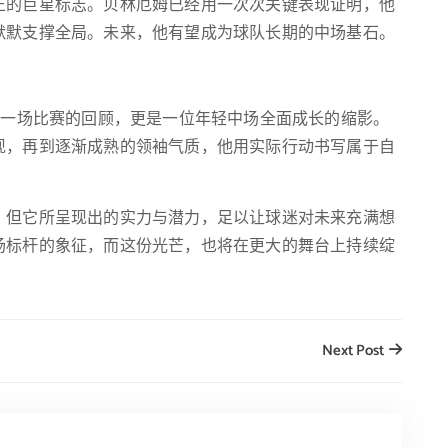
正的巨星标志。贝林厄姆已经用一次次关键表现证明，他
默默支撑全局。未来，他有望成为球队长期的中场基石。
是一场比赛的回顾，更是一位年轻中场全面成长的缩影。
现，再到逐渐成熟的领袖气质，他用实际行动书写属于自
，但它所呈现出的实力与潜力，足以让球迷对未来充满想
场标杆的象征，而这份光芒，也将在更大的舞台上持续绽
Next Post