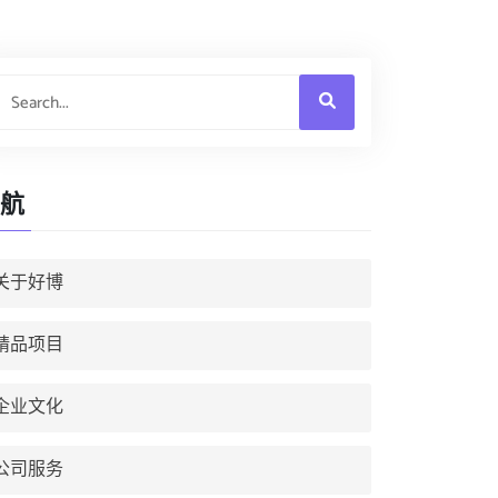
航
关于好博
精品项目
企业文化
公司服务