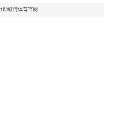
互动好博体育官网