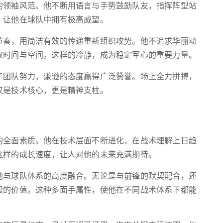
的领袖风范。他不断用语言与手势鼓励队友，指挥阵型站
，让他在球队中拥有极高威望。
节奏，用简洁有效的传递重新组织攻势。他不追求华丽动
取时间与空间。这样的冷静，成为稳定军心的重要力量。
于团队努力，谦逊的态度赢得广泛赞誉。场上全力拼搏，
仅是技术核心，更是精神支柱。
的全面素质。他在技术层面不断进化，在战术理解上日趋
这样的成长速度，让人对他的未来充满期待。
他与球队体系的高度融合。无论是与前锋的默契配合，还
般的价值。这种多面手属性，使他在不同战术体系下都能