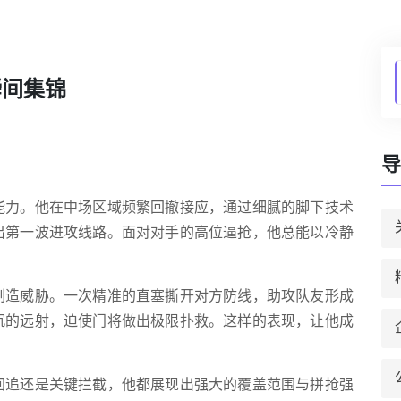
瞬间集锦
导
能力。他在中场区域频繁回撤接应，通过细腻的脚下技术
出第一波进攻线路。面对对手的高位逼抢，他总能以冷静
。
制造威胁。一次精准的直塞撕开对方防线，助攻队友形成
沉的远射，迫使门将做出极限扑救。这样的表现，让他成
回追还是关键拦截，他都展现出强大的覆盖范围与拼抢强