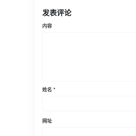
发表评论
内容
姓名
*
网址